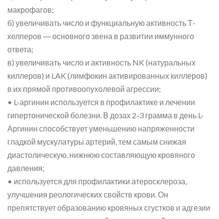
макрофагов;
б) увеличивать число и функциальную активность Т-
хелперов ― основного звена в развитии иммунного
ответа;
в) увеличивать число и активность NK (натуральных
киллеров) и LAK (лимфокин активированных киллеров)
в их прямой противоопухолевой агрессии;
• L-аргинин используется в профилактике и лечении
гипертонической болезни. В дозах 2-3 грамма в день L-
Аргинин способствует уменьшению напряженности
гладкой мускулатуры артерий, тем самым снижая
диастолическую, нижнюю составляющую кровяного
давления;
• используется для профилактики атеросклероза,
улучшения реологических свойств крови. Он
препятствует образованию кровяных сгустков и адгезии