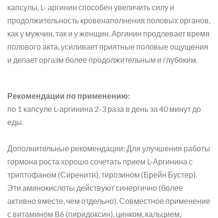
капсулы, L- аргинин способен увеличить силу и
продолжительность кровенаполнения половых органов,
как у мужчин, так и у женщин. Аргинин продлевает время
полового акта, усиливает приятные половые ощущения
и делает оргазм более продолжительным и глубоким.
Рекомендации по применению:
по 1 капсуле L-аргинина 2-3 раза в день за 40 минут до
еды.
Дополнительные рекомендации: Для улучшения работы
гормона роста хорошо сочетать прием L-Аргинина с
триптофаном (Сиренити), тирозином (Брейн Бустер).
Эти аминокислоты действуют синергично (более
активно вместе, чем отдельно). Совместное применение
с витамином B6 (пиридоксин), цинком, кальцием,