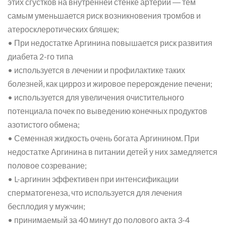
этих сгустков на внутренней стенке артерий ― тем
самым уменьшается риск возникновения тромбов и
атеросклеротических бляшек;
• При недостатке Аргинина повышается риск развития
диабета 2-го типа
• используется в лечении и профилактике таких
болезней, как цирроз и жировое перерождение печени;
• используется для увеличения очистительного
потенциала почек по выведению конечных продуктов
азотистого обмена;
• Семенная жидкость очень богата Аргинином. При
недостатке Аргинина в питании детей у них замедляется
половое созревание;
• L-аргинин эффективен при интенсификации
сперматогенеза, что используется для лечения
бесплодия у мужчин;
• принимаемый за 40 минут до полового акта 3-4