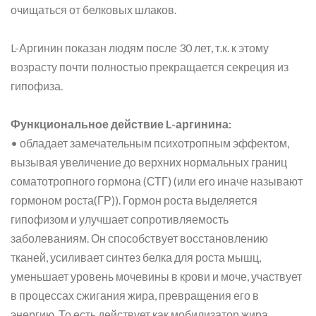
очищаться от белковых шлаков.
L-Аргинин показан людям после 30 лет, т.к. к этому
возрасту почти полностью прекращается секреция из
гипофиза.
Функциональное действие L-аргинина:
• обладает замечательным психотропным эффектом,
вызывая увеличение до верхних нормальных границ
соматотропного гормона (СТГ) (или его иначе называют
гормоном роста(ГР)). Гормон роста выделяется
гипофизом и улучшает сопротивляемость
заболеваниям. Он способствует восстановлению
тканей, усиливает синтез белка для роста мышц,
уменьшает уровень мочевины в крови и моче, участвует
в процессах сжигания жира, превращения его в
энергию. То есть действует как мобилизатор жира,