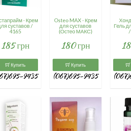
стапрайм - Крем
Osteo MAX - Крем
Хонд
для суставов /
для суставов
Гель д
4165
(Остео МАКС)
/
185 грн
180 грн
18
Купить
Купить
67)695-9435
(067)695-9435
(067)