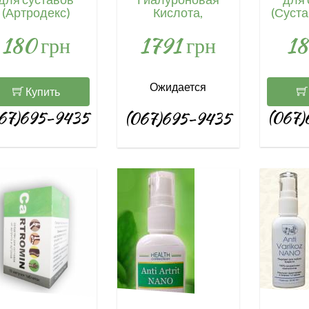
(Артродекс)
Кислота,
(Суста
Хондроитин и
180 грн
1791 грн
18
МСМ, Solgar, 120
таблеток /
SOL01317.34680
Ожидается
Купить
67)695-9435
(067)
(067)695-9435