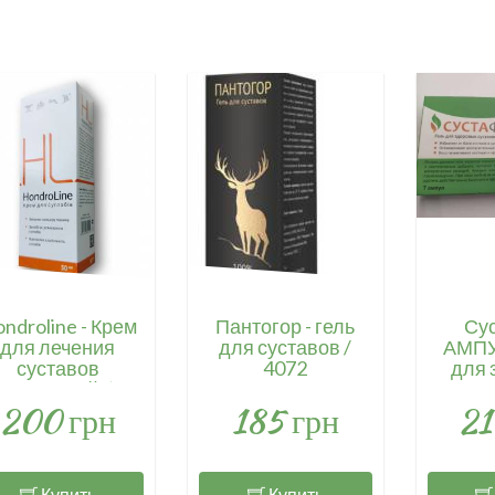
ndroline - Крем
Пантогор - гель
Су
для лечения
для суставов /
АМПУ
суставов
4072
для 
Хондролайн) /
суставо
200 грн
185 грн
21
4201
мыш
Купить
Купить