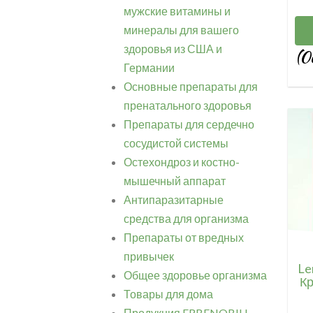
мужские витамины и
минералы для вашего
здоровья из США и
(0
Германии
Основные препараты для
пренатального здоровья
Препараты для сердечно
сосудистой системы
Остехондроз и костно-
мышечный аппарат
Антипаразитарные
средства для организма
Препараты от вредных
привычек
Le
Общее здоровье организма
Кр
Товары для дома
Продукция ERBENOBILI