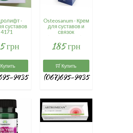
ролифт -
Osteosanum - Крем
ля суставов
для суставов и
 4171
связок
(ОстеоСанум) /
5 грн
185 грн
4218
Купить
Купить
695-9435
(067)695-9435