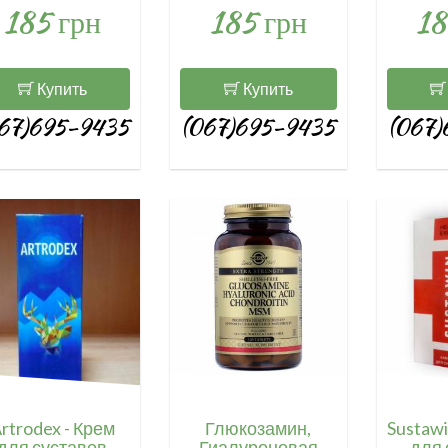
185 грн
185 грн
18
Купить
Купить
67)695-9435
(067)695-9435
(067)
rtrodex - Крем
Глюкозамин,
Sustawi
для суставов
Гиалуроновая
для 