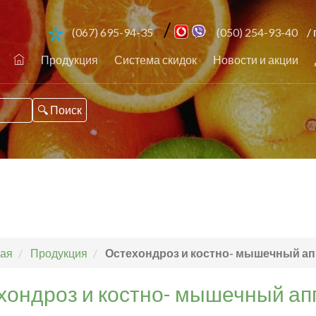
/
(067) 695-94-35
(050) 254-93-40
/ 
Продукция
Система скидок
Новости и акции
ая
Продукция
Остехондроз и костно- мышечный ап
хондроз и костно- мышечный ап