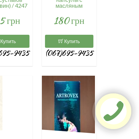
вин) / 4247
масляным
экстрактом
5 грн
180 грн
(Варитонус) / 4195
Купить
Купить
695-9435
(067)695-9435