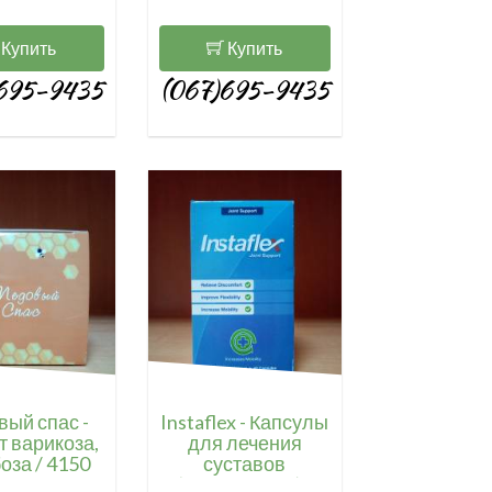
Купить
Купить
695-9435
(067)695-9435
ый спас -
Instaflex - Капсулы
т варикоза,
для лечения
оза / 4150
суставов
(Инстафлекс) /