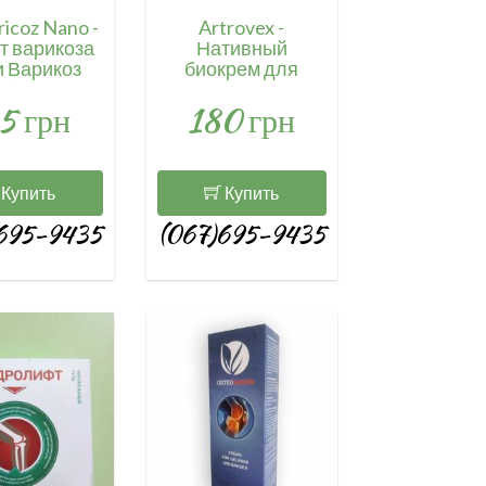
ricoz Nano -
Artrovex -
т варикоза
Нативный
и Варикоз
биокрем для
) / 4109
суставов
5 грн
180 грн
(Артровекс)
Купить
Купить
695-9435
(067)695-9435