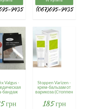
695-9435
(067)695-9435
ix Valgus -
Stoppen Varizen -
едическая
крем-бальзам от
а-бандаж
варикоза (Стоппен
ллюфикс
Варизен) / 4069
5 грн
185 грн
льгус)