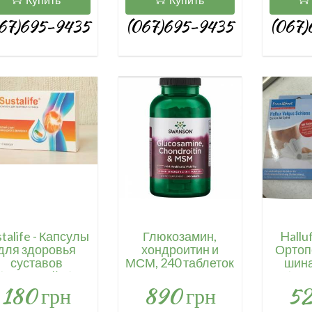
67)695-9435
(067)695-9435
(067)
stalife - Капсулы
Глюкозамин,
Halluf
для здоровья
хондроитин и
Ортоп
суставов
МСМ, 240 таблеток
шин
(Сусталайф)
/ Glucosamine,
(Ха
180 грн
890 грн
52
Chondroitin & MSM
Ва
- Higher Strength,