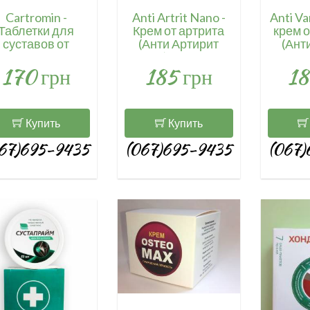
Cartromin -
Anti Artrit Nano -
Anti Va
Таблетки для
Крем от артрита
крем о
суставов от
(Анти Артирит
(Ант
трита и артроза
Нано) Код: 4108
Нано
170 грн
185 грн
18
артромин) / 4221
Купить
Купить
67)695-9435
(067)695-9435
(067)