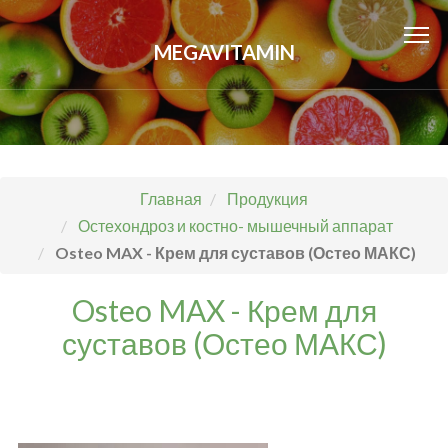
MEGAVITAMIN
Главная
Продукция
Остехондроз и костно- мышечный аппарат
Osteo MAX - Крем для суставов (Остео МАКС)
Osteo MAX - Крем для
суставов (Остео МАКС)