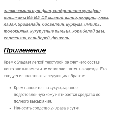
глюкозамина сульфат, хондроитина сульфат,
витамины В6, В5, D3, магний, калий, люцерна, юкка,
ладан, бромелайн, босвеллин, куркума, имбирь,
толокнянка, кукурузные рыльца, кора белой ивы,
гортензия, сельдерей, фенхель.
Применение
Крем обладает легкой текстурой, за счет чего состав
легко впитывается и не оставляет пятен на одежде. Его
следует использовать следующим образом:
Крем наносится на сухую, заранее
подготовленную кожу и втирается средство до
полного высыхания.
Наносить средство 2-3 раза в сутки.