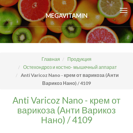
MEGAVITAMIN
Главная
Продукция
Остехондроз и костно- мышечный аппарат
Anti Varicoz Nano - крем от варикоза (Анти
Варикоз Нано) / 4109
Anti Varicoz Nano - крем от
варикоза (Анти Варикоз
Нано) / 4109