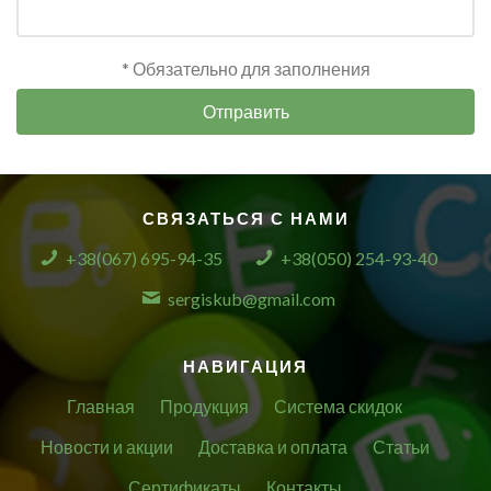
* Обязательно для заполнения
Отправить
СВЯЗАТЬСЯ С НАМИ
+38(067) 695-94-35
+38(050) 254-93-40
sergiskub@gmail.com
НАВИГАЦИЯ
Главная
Продукция
Система скидок
Новости и акции
Доставка и оплата
Статьи
Сертификаты
Контакты