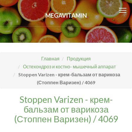
MEGAVITAMIN
Главная
Продукция
Остехондроз и костно- мышечный аппарат
Stoppen Varizen - крем-бальзам от варикоза
(Стоппен Варизен) / 4069
Stoppen Varizen - крем-
бальзам от варикоза
(Стоппен Варизен) / 4069