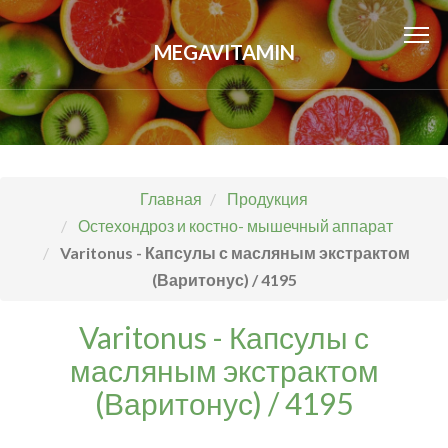
MEGAVITAMIN
Главная
Продукция
Остехондроз и костно- мышечный аппарат
Varitonus - Капсулы с масляным экстрактом
(Варитонус) / 4195
Varitonus - Капсулы с
масляным экстрактом
(Варитонус) / 4195