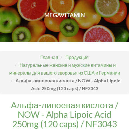
MEGAVITAMIN
Главная
Продукция
Натуральные женские и мужские витамины и
минералы для вашего здоровья из США и Германии
Альфа-липоевая кислота / NOW - Alpha Lipoic
Acid 250mg (120 caps) / NF3043
Альфа-липоевая кислота /
NOW - Alpha Lipoic Acid
250mg (120 caps) / NF3043