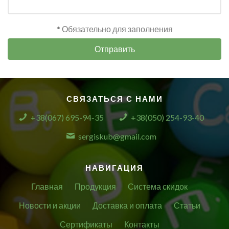
* Обязательно для заполнения
Отправить
СВЯЗАТЬСЯ С НАМИ
+38(067) 695-94-35
+38(050) 254-93-40
sergiskub@gmail.com
НАВИГАЦИЯ
Главная
Продукция
Система скидок
Новости и акции
Доставка и оплата
Статьи
Сертификаты
Контакты