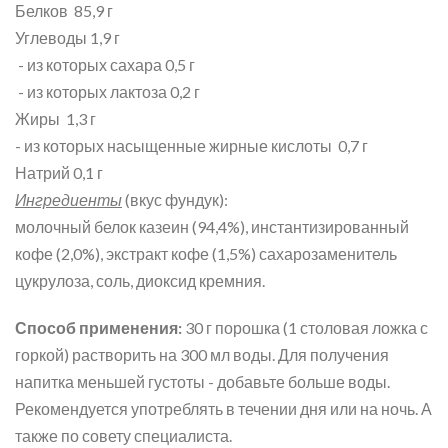
Белков 85,9 г
Углеводы 1,9 г
- из которых сахара 0,5 г
- из которых лактоза 0,2 г
Жиры 1,3 г
- из которых насыщенные жирные кислоты 0,7 г
Натрий 0,1 г
Ингредиенты
(вкус фундук):
молочный белок казеин (94,4%), инстантизированный
кофе (2,0%), экстракт кофе (1,5%) сахарозаменитель
цукрулоза, соль, диоксид кремния.
Способ применения:
30 г порошка (1 столовая ложка с
горкой) растворить на 300 мл воды. Для получения
напитка меньшей густоты - добавьте больше воды.
Рекомендуется употреблять в течении дня или на ночь. А
также по совету специалиста.