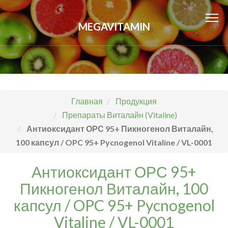
MEGAVITAMIN
Главная
Продукция
Препараты Виталайн (Vitaline)
Антиоксидант ОРС 95+ Пикногенол Виталайн,
100 капсул / OPC 95+ Pycnogenol Vitaline / VL-0001
Антиоксидант ОРС 95+
Пикногенол Виталайн, 100
капсул / OPC 95+ Pycnogenol
Vitaline / VL-0001