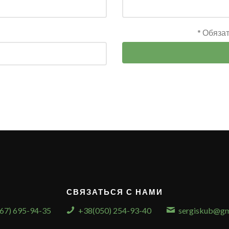
* Обяза
СВЯЗАТЬСЯ С НАМИ
67) 695-94-35
+38(050) 254-93-40
sergiskub@gm