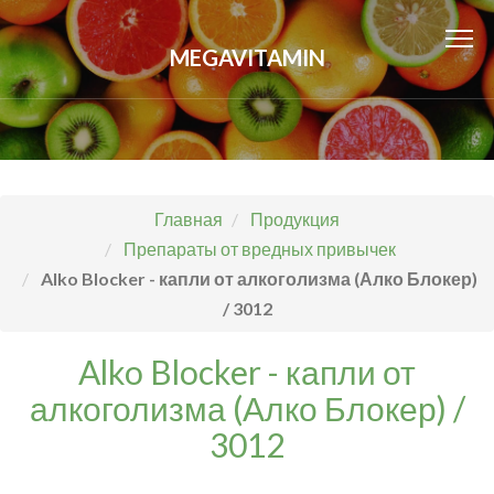
MEGAVITAMIN
Главная
Продукция
Препараты от вредных привычек
Alko Blocker - капли от алкоголизма (Алко Блокер)
/ 3012
Alko Blocker - капли от
алкоголизма (Алко Блокер) /
3012