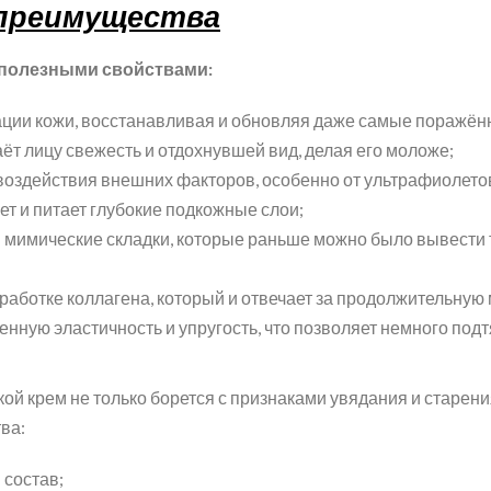
 преимущества
 полезными свойствами:
ации кожи, восстанавливая и обновляя даже самые поражённ
ёт лицу свежесть и отдохнувшей вид, делая его моложе;
оздействия внешних факторов, особенно от ультрафиолетово
т и питает глубокие подкожные слои;
 мимические складки, которые раньше можно было вывести
работке коллагена, который и отвечает за продолжительную
нную эластичность и упругость, что позволяет немного подт
кой крем не только борется с признаками увядания и старен
ва:
состав;