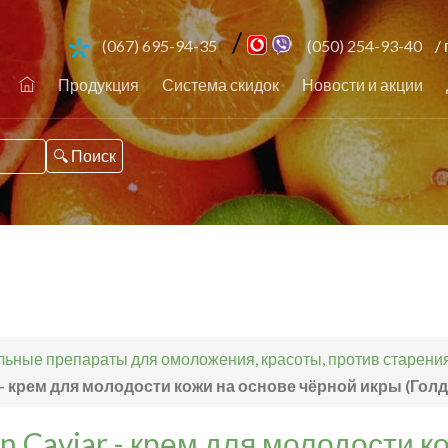
/
(067) 695-94-35
(050) 254-93-40
/ 
Продукция
Система скидок
Новости и акции
ьные препараты для омоложения, красоты, против старения,
 - крем для молодости кожи на основе чёрной икры (Голд
n Caviar - крем для молодости к