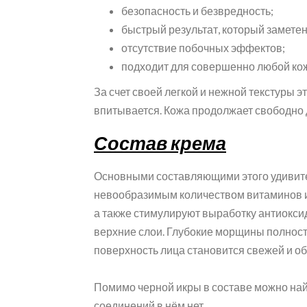
безопасность и безвредность;
быстрый результат, который замете
отсутствие побочных эффектов;
подходит для совершенно любой ко
За счет своей легкой и нежной текстуры э
впитывается. Кожа продолжает свободно 
Состав крема
Основными составляющими этого удивител
невообразимым количеством витаминов и
а также стимулируют выработку антиокси
верхние слои. Глубокие морщины полность
поверхность лица становится свежей и о
Помимо черной икры в составе можно най
соединений в нём нет.