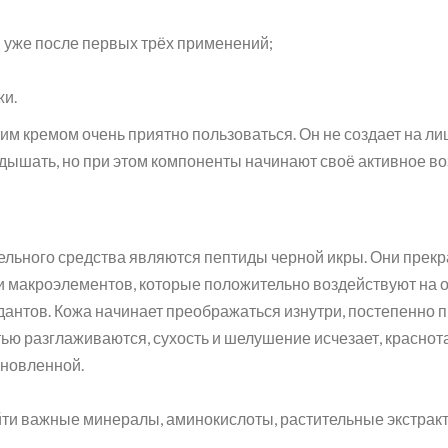
н уже после первых трёх применений;
жи.
тим кремом очень приятно пользоваться. Он не создает на ли
дышать, но при этом компоненты начинают своё активное во
ьного средства являются пептиды черной икры. Они прекра
 макроэлементов, которые положительно воздействуют на 
дантов. Кожа начинает преображаться изнутри, постепенно 
ю разглаживаются, сухость и шелушение исчезает, краснота
бновленной.
ти важные минералы, аминокислоты, растительные экстракт