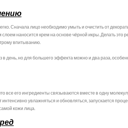
нению
егко. Сначала лицо необходимо умыть и очистить от декора
м слоем наносится крем на основе чёрной икры. Делать это
трому впитыванию.
в день, но для большего эффекта можно и два раза, особенн
, что все его ингредиенты связываются вместе в одну молеку
т интенсивно увлажняться и обновляться, запускается процес
амой кожи лица.
вред