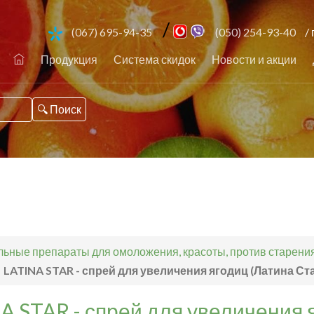
/
(067) 695-94-35
(050) 254-93-40
/ 
Продукция
Система скидок
Новости и акции
ьные препараты для омоложения, красоты, против старения,
LATINA STAR - спрей для увеличения ягодиц (Латина Ст
A STAR - спрей для увеличения 