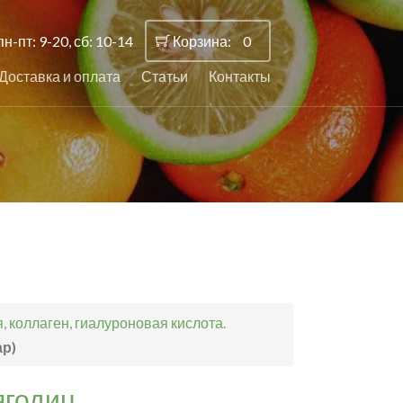
пн-пт: 9-20, сб: 10-14
Корзина:
0
Доставка и оплата
Статьи
Контакты
 коллаген, гиалуроновая кислота.
ар)
ягодиц