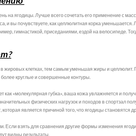
нению
день на ягодицы. Лучше всего сочетать его применение с м
еса, и вы почувствуете, как целлюлитная корка уменьшается.
имер, гимнастикой, приседаниями, ездой на велосипеде. Тог
ат?
 в жировых клетках, тем самым уменьшая жиры и целлюлит.
 более круглые и совершенные контуры.
ет как «молекулярная губка», ваша кожа увлажняется и пол
з значительных физических нагрузок и походов в спортзал п
, которая является причиной того, что ягодицы становятся 
ли. Если взять для сравнения другие формы изменения ягоди
удут видны результаты.