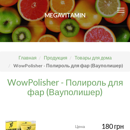
MEGAVITAMIN
Главная
Продукция
Товары для дома
WowPolisher - Полироль для фар (Вауполишер)
WowPolisher - Полироль для
фар (Вауполишер)
180 грн
Цена