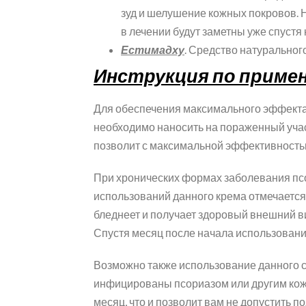
зуд и шелушение кожных покровов.
в лечении будут заметны уже спустя 
Естимадху
. Средство натурально
Инструкция по приме
Для обеспечения максимального эффекта 
необходимо наносить на пораженный учас
позволит с максимальной эффективность
При хронических формах заболевания псо
использований данного крема отмечается
бледнеет и получает здоровый внешний ви
Спустя месяц после начала использовани
Возможно также использование данного ср
инфицированы псориазом или другим кож
месяц, что и позволит вам не допустить