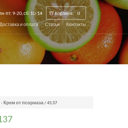
пн-пт: 9-20, сб: 10-14
Корзина:
0
Доставка и оплата
Статьи
Контакты
- Крем от псориаза / 4137
4137