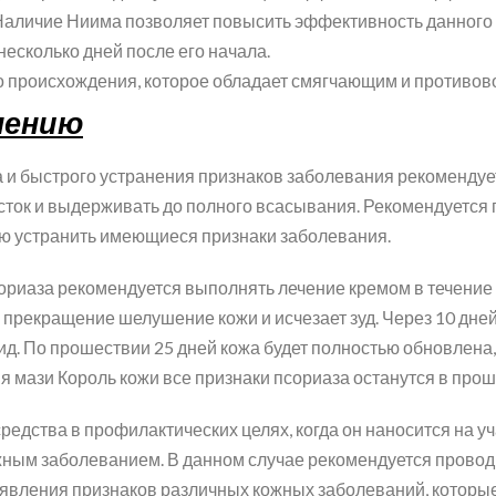
 Наличие Ниима позволяет повысить эффективность данного
несколько дней после его начала.
го происхождения, которое обладает смягчающим и противо
нению
и быстрого устранения признаков заболевания рекомендует
ток и выдерживать до полного всасывания. Рекомендуется п
ю устранить имеющиеся признаки заболевания.
риаза рекомендуется выполнять лечение кремом в течение т
 прекращение шелушение кожи и исчезает зуд. Через 10 дне
д. По прошествии 25 дней кожа будет полностью обновлена, 
я мази Король кожи все признаки псориаза останутся в про
едства в профилактических целях, когда он наносится на у
ным заболеванием. В данном случае рекомендуется проводи
 появления признаков различных кожных заболеваний, которы