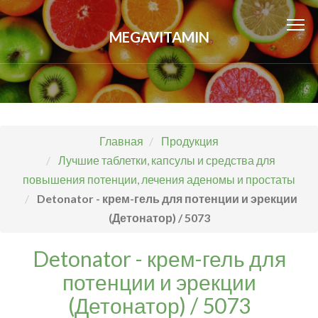
MEGAVITAMIN
Главная
Продукция
Лучшие таблетки, капсулы и средства для
повышения потенции, лечения аденомы и простаты
Detonator - крем-гель для потенции и эрекции
(Детонатор) / 5073
Detonator - крем-гель для
потенции и эрекции
(Детонатор) / 5073