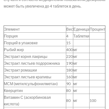
может быть увеличена до 4 таблеток в день.
Элемент
Вес
Еденица
Процент
Порция
4
Таблетки
Порций в упаковке
15
Рыбий жир
400
мг
Экстракт корня лакрицы
220
мг
Экстракт листьев подорожника
190
мг
Экстракт ромашки
180
мг
Экстракт листьев крапивы
160
мг
МСМ (метилсульфонилметан)
90
мг
Кверцетин
80
мг
Витамин С (аскорбиновая
80
мг
100
кислота)