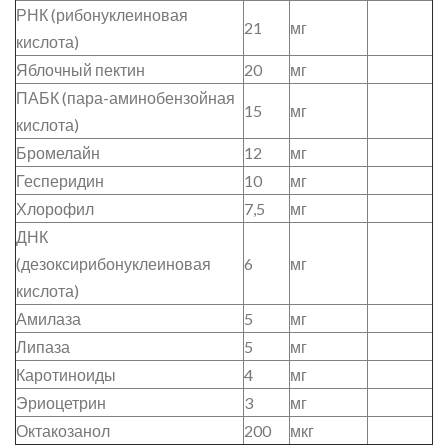
РНК (рибонуклеиновая
21
мг
кислота)
Яблочный пектин
20
мг
ПАБК (пара-аминобензойная
15
мг
кислота)
Бромелайн
12
мг
Гесперидин
10
мг
Хлорофил
7,5
мг
ДНК
(дезоксирибонуклеиновая
6
мг
кислота)
Амилаза
5
мг
Липаза
5
мг
Каротиноиды
4
мг
Эриоцетрин
3
мг
Октакозанол
200
мкг