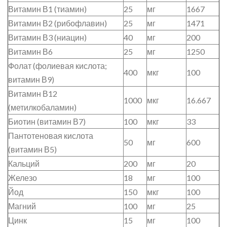
Витамин В1 (тиамин)
25
мг
1667
Витамин В2 (рибофлавин)
25
мг
1471
Витамин В3 (ниацин)
40
мг
200
Витамин В6
25
мг
1250
Фолат (фолиевая кислота;
400
мкг
100
витамин В9)
Витамин В12
1000
мкг
16.667
(метилкобаламин)
Биотин (витамин В7)
100
мкг
33
Пантотеновая кислота
50
мг
600
(витамин В5)
Кальций
200
мг
20
Железо
18
мг
100
Йод
150
мкг
100
Магний
100
мг
25
Цинк
15
мг
100