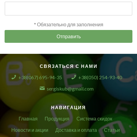
* Обязательно для заполнения
Отправить
СВЯЗАТЬСЯ С НАМИ
+38(067) 695-94-35
+38(050) 254-93-40
sergiskub@gmail.com
НАВИГАЦИЯ
Главная
Продукция
Система скидок
Новости и акции
Доставка и оплата
Статьи