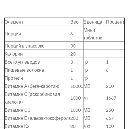
Элемент
Вес
Еденица
Процент
Мини
Порция
6
таблеток
Порций в упаковке
30
Калории
20
Всего углеводов
3
гр
1
Пищевые волокна
1
гр
6
Протеин
1
гр
Витамин А (бета-каротин)
10000
МЕ
200
Витамин С (аскорбиновая
1000
мг
1667
кислота)
Витамин D3
1000
МЕ
250
Витамин Е (альфа-токоферол)
200
МЕ
667
Витамин К2
80
мкг
100