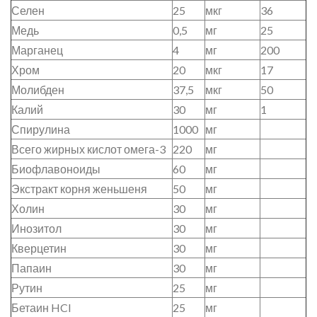
Селен
25
мкг
36
Медь
0,5
мг
25
Марганец
4
мг
200
Хром
20
мкг
17
Молибден
37,5
мкг
50
Калий
30
мг
1
Спирулина
1000
мг
Всего жирных кислот омега-3
220
мг
Биофлавоноиды
60
мг
Экстракт корня женьшеня
50
мг
Холин
30
мг
Инозитол
30
мг
Кверцетин
30
мг
Папаин
30
мг
Рутин
25
мг
Бетаин HCI
25
мг