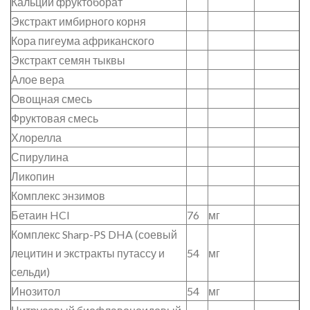
Кальций фруктоборат
Экстракт имбирного корня
Кора пигеума африканского
Экстракт семян тыквы
Алое вера
Овощная смесь
Фруктовая cмесь
Хлорелла
Спирулина
Ликопин
Комплекс энзимов
Бетаин HCI
76
мг
Комплекс Sharp-PS DHA (соевый
лецитин и экстракты путассу и
54
мг
сельди)
Инозитол
54
мг