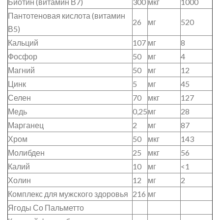
Биотин (витамин В7)
300
мкг
1000
Пантотеновая кислота (витамин
26
мг
520
В5)
Кальций
107
мг
8
Фосфор
50
мг
4
Магний
50
мг
12
Цинк
5
мг
45
Селен
70
мкг
127
Медь
0,25
мг
28
Марганец
2
мг
87
Хром
50
мкг
143
Молибден
25
мкг
56
Калий
10
мг
<1
Холин
12
мг
2
Комплекс для мужского здоровья
216
мг
Ягоды Со Пальметто