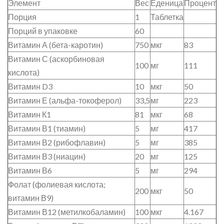
Элемент
Вес
Еденица
Процент
Порция
1
Таблетка
Порций в упаковке
60
Витамин А (бета-каротин)
750
мкг
83
Витамин С (аскорбиновая
100
мг
111
кислота)
Витамин D3
10
мкг
50
Витамин Е (альфа-токоферол)
33,5
мг
223
Витамин К1
81
мкг
68
Витамин В1 (тиамин)
5
мг
417
Витамин В2 (рибофлавин)
5
мг
385
Витамин В3 (ниацин)
20
мг
125
Витамин В6
5
мг
294
Фолат (фолиевая кислота;
200
мкг
50
витамин В9)
Витамин В12 (метилкобаламин)
100
мкг
4.167