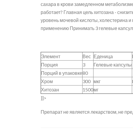
сахара в крови замедленном метаболизме
работает? Главная цель хитозана - снизи
уровень мочевой кислоты, холестерина и 
применению Принимать 3 гелевые капсулы
Элемент
Вес
Еденица
Порция
3
Гелевые капсулы
Порций в упаковке
80
Хром
300
мкг
Хитозан
1500
мг
]]>
Препарат не является лекарством, не пре