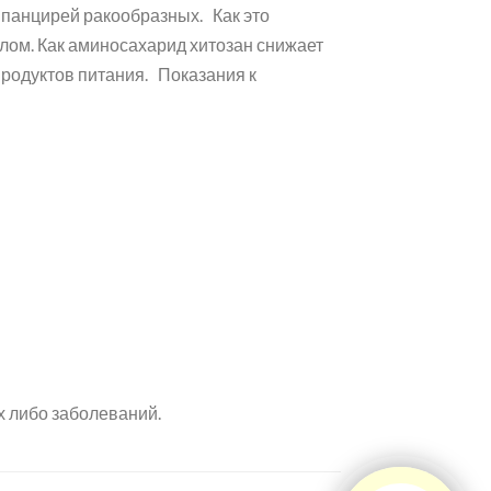
 панцирей ракообразных. Как это
елом. Как аминосахарид хитозан снижает
продуктов питания. Показания к
х либо заболеваний.