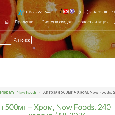
/
(067) 695-94-35
(050) 254-93-40
/ 
Продукция
Система скидок
Новости и акции
епараты Now Foods
Хитозан 500мг + Хром, Now Foods, 
н 500мг + Хром, Now Foods, 240 