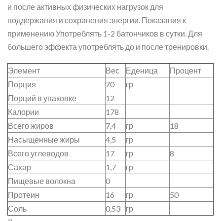
и после активных физических нагрузок для
поддержания и сохранения энергии. Показания к
применению Употреблять 1-2 батончиков в сутки. Для
большего эффекта употреблять до и после тренировки.
Элемент
Вес
Еденица
Процент
Порция
70
гр
Порций в упаковке
12
Калории
178
Всего жиров
7,4
гр
18
Насыщенные жиры
4,5
гр
Всего углеводов
17
гр
8
Сахар
1,7
гр
Пищевые волокна
0
Протеин
16
гр
50
Соль
0,53
гр