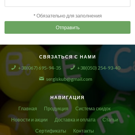
* Обязательно для заполнения
Отправить
СВЯЗАТЬСЯ С НАМИ
+38(067) 695-94-35
+38(050) 254-93-40
sergiskub@gmail.com
НАВИГАЦИЯ
Главная
Продукция
Система скидок
Новости и акции
Доставка и оплата
Статьи
Сертификаты
Контакты