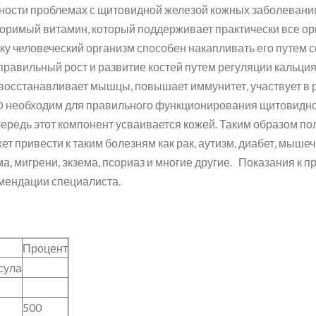
чности проблемах с щитовидной железой кожных заболевани
воримый витамин, который поддерживает практически все ор
у человеческий организм способен накапливать его путем с
правильный рост и развитие костей путем регуляции кальция 
восстанавливает мышцы, повышает иммунитет, участвует в 
н D необходим для правильного функционирования щитовидно
чередь этот компонент усваивается кожей. Таким образом п
т привести к таким болезням как рак, аутизм, диабет, мышеч
ма, мигрени, экзема, псориаз и многие другие. Показания к
омендации специалиста.
Процент
сула
500