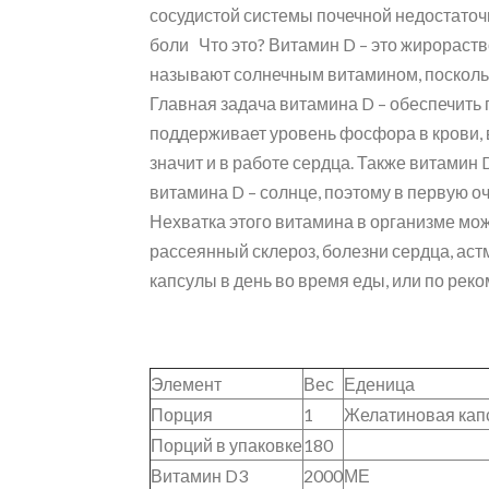
сосудистой системы почечной недостато
боли Что это? Витамин D – это жирораст
называют солнечным витамином, поскольк
Главная задача витамина D – обеспечить 
поддерживает уровень фосфора в крови, 
значит и в работе сердца. Также витами
витамина D – солнце, поэтому в первую о
Нехватка этого витамина в организме може
рассеянный склероз, болезни сердца, аст
капсулы в день во время еды, или по рек
Элемент
Вес
Еденица
Порция
1
Желатиновая кап
Порций в упаковке
180
Витамин D3
2000
МЕ