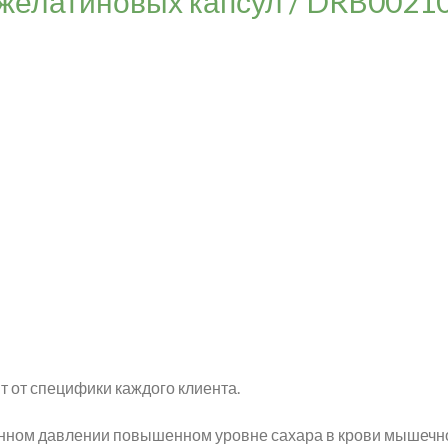
желатиновых капсул / DRB0021
т от специфики каждого клиента.
нном давлении повышенном уровне сахара в крови мышечно