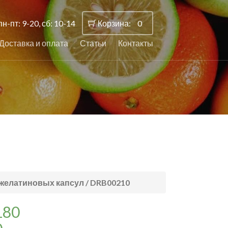
пн-пт: 9-20, сб: 10-14
Корзина:
0
Доставка и оплата
Статьи
Контакты
0 желатиновых капсул / DRB00210
180