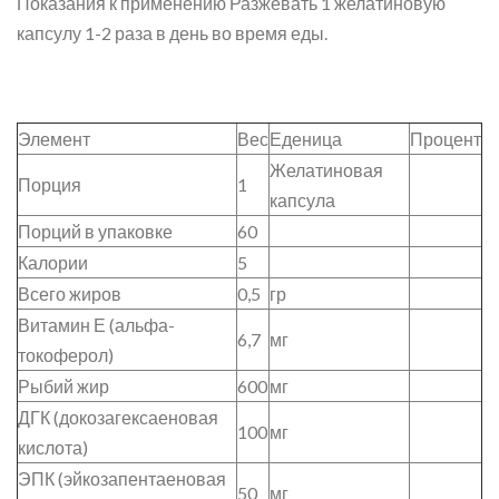
Показания к применению Разжевать 1 желатиновую
капсулу 1-2 раза в день во время еды.
Элемент
Вес
Еденица
Процент
Желатиновая
Порция
1
капсула
Порций в упаковке
60
Калории
5
Всего жиров
0,5
гр
Витамин Е (альфа-
6,7
мг
токоферол)
Рыбий жир
600
мг
ДГК (докозагексаеновая
100
мг
кислота)
ЭПК (эйкозапентаеновая
50
мг