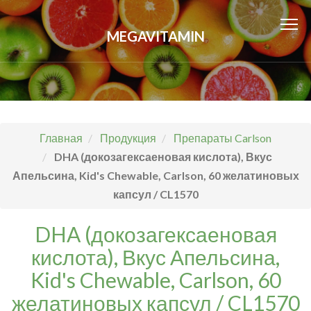
MEGAVITAMIN
Главная
Продукция
Препараты Carlson
DHA (докозагексаеновая кислота), Вкус
Апельсина, Kid's Chewable, Carlson, 60 желатиновых
капсул / CL1570
DHA (докозагексаеновая
кислота), Вкус Апельсина,
Kid's Chewable, Carlson, 60
желатиновых капсул / CL1570