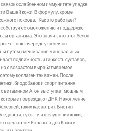
и связок ослабленном иммунитете упадке
сти Вашей кожи. В формулу, кроме
 кожного покрова. Как это работает?
способствуя ее омоложению и поддержке
ы организма. Это значит, что этот белок
орые в свою очередь укрепляют
ваны путем смешивания минеральных
ивает подвижность и гибкость суставов,
м, но с возрастом вырабатываемое
оэтому коллаген так важен. После
етики, биодобавок и спорт питания.
е с витамином А, он выступает мощным
, которые повреждают ДНК. Накопление
лезней, таких как артрит. Биотин
ледности, сухости и шелушении кожи,
 о коллагене: Коллаген для Кожи и
дным напитком.