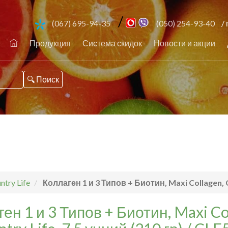
/
(067) 695-94-35
(050) 254-93-40
/ 
Продукция
Система скидок
Новости и акции
try Life
Коллаген 1 и 3 Типов + Биотин, Maxi Collagen, C
ен 1 и 3 Типов + Биотин, Maxi Co