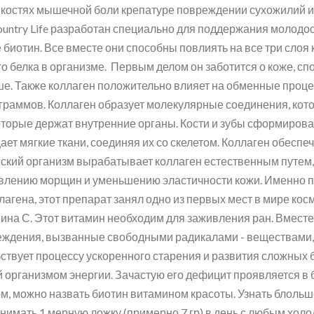
х костях мышечной боли крепатуре повреждении сухожилий 
Country Life разработан специально для поддержания молодо
е биотин. Все вместе они способны повлиять на все три слоя
го белка в организме. Первым делом он заботится о коже, 
ше. Также коллаген положительно влияет на обменные процесс
граммов. Коллаген образует молекулярные соединения, кот
торые держат внутренние органы. Кости и зубы сформиро
ет мягкие ткани, соединяя их со скелетом. Коллаген обеспеч
еческий организм вырабатывает коллаген естественным путе
оявлению морщин и уменьшению эластичности кожи. Именно п
гена, этот препарат занял одно из первых мест в мире косм
ина С. Этот витамин необходим для заживления ран. Вмест
реждения, вызванные свободными радикалами - веществами
твует процессу ускоренного старения и развития сложных бо
организмом энергии. Зачастую его дефицит проявляется в б
м, можно назвать биотин витамином красоты. Узнать блольше
мать 1 мерную ложку (примерно 7 гр) в день с любым холо