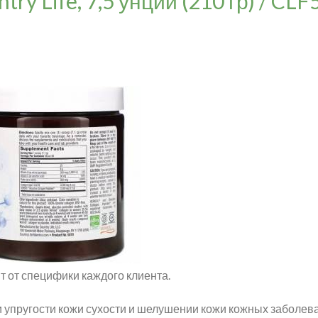
try Life, 7,5 унций (210 гр) / CL
т от специфики каждого клиента.
 и упругости кожи сухости и шелушении кожи кожных заболе