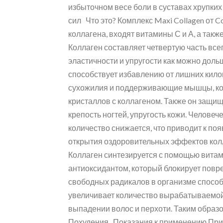
избыточном весе боли в суставах хрупки
сил Что это? Комплекс Maxi Collagen от 
коллагена, входят витамины С и А, а такж
Коллаген составляет четвертую часть все
эластичности и упругости как можно доль
способствует избавлению от лишних кило
сухожилия и поддерживающие мышцы, ко
кристаллов с коллагеном. Также он защища
крепость ногтей, упругость кожи. Челов
количество снижается, что приводит к п
открытия оздоровительных эффектов колла
Коллаген синтезируется с помощью витам
антиоксидантом, который блокирует пов
свободных радикалов в организме способс
увеличивает количество вырабатываемой 
выпадении волос и перхоти. Таким образо
Похудения Показания к применению Прини