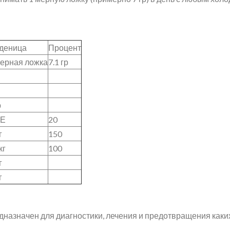
деница
Процент
ерная ложка
7.1 гр
р
Е
20
г
150
кг
100
г
г
дназначен для диагностики, лечения и предотвращения каки