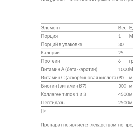
Элемент
Вес
Е
Порция
1
М
Порций в упаковке
30
Калории
25
Протеин
6
г
Витамин А (бета-каротин)
1000
М
Витамин С (аскорбиновая кислота)
90
м
Биотин (витамин В7)
300
м
Коллаген типов 1 и 3
4500
м
Пептидазы
2500
м
]]>
Препарат не является лекарством, не пре