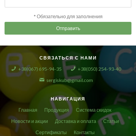
* Обязательно для заполнения
Отправить
СВЯЗАТЬСЯ С НАМИ
+38(067) 695-94-35
+38(050) 254-93-40
sergiskub@gmail.com
НАВИГАЦИЯ
Главная
Продукция
Система скидок
Новости и акции
Доставка и оплата
Статьи
Сертификаты
Контакты