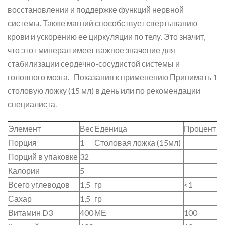
восстановлении и поддержке функций нервной
системы. Также магний способствует свертыванию
крови и ускорению ее циркуляции по телу. Это значит,
что этот минерал имеет важное значение для
стабилизации сердечно-сосудистой системы и
головного мозга. Показания к применению Принимать 1
столовую ложку (15 мл) в день или по рекомендации
специалиста.
Элемент
Вес
Еденица
Процент
Порция
1
Столовая ложка (15мл)
Порций в упаковке
32
Калории
5
Всего углеводов
1,5
гр
<1
Сахар
1,5
гр
Витамин D3
400
МЕ
100