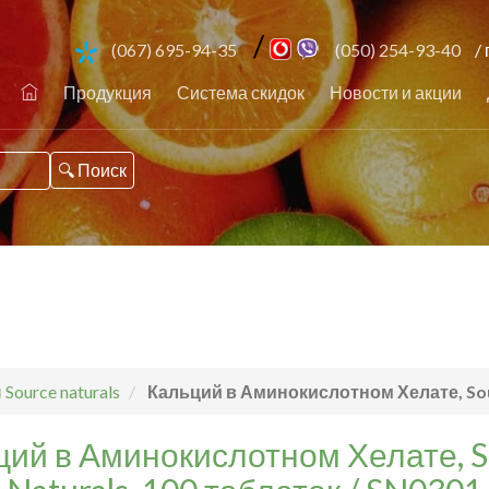
/
(067) 695-94-35
(050) 254-93-40
/ 
Продукция
Система скидок
Новости и акции
Source naturals
Кальций в Аминокислотном Хелате, Sour
ций в Аминокислотном Хелате, S