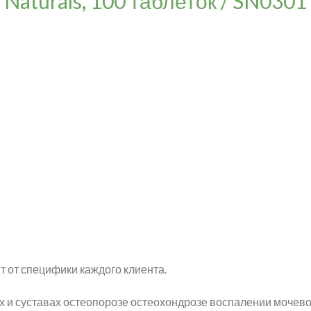
Naturals, 100 таблеток / SN0301
т от специфики каждого клиента.
ах и суставах остеопорозе остеохондрозе воспалении мочев