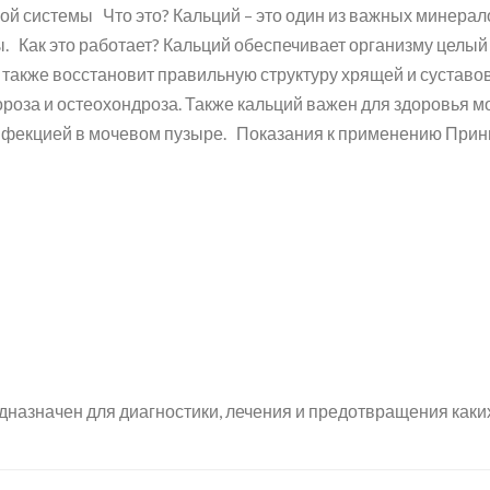
й системы Что это? Кальций – это один из важных минерало
бы. Как это работает? Кальций обеспечивает организму цел
а также восстановит правильную структуру хрящей и суставо
ороза и остеохондроза. Также кальций важен для здоровья 
инфекцией в мочевом пузыре. Показания к применению Прини
дназначен для диагностики, лечения и предотвращения каки