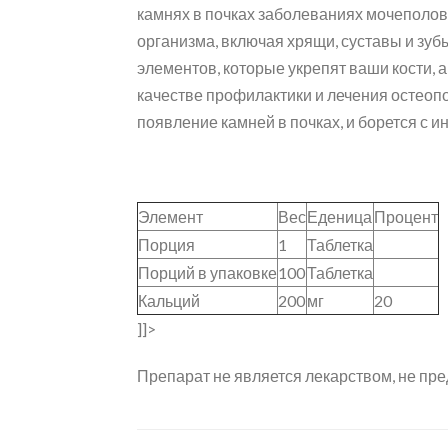
камнях в почках заболеваниях мочеполово
организма, включая хрящи, суставы и зу
элементов, которые укрепят ваши кости, 
качестве профилактики и лечения остеоп
появление камней в почках, и борется с 
Элемент
Вес
Еденица
Процент
Порция
1
Таблетка
Порций в упаковке
100
Таблетка
Кальций
200
мг
20
]]>
Препарат не является лекарством, не пре