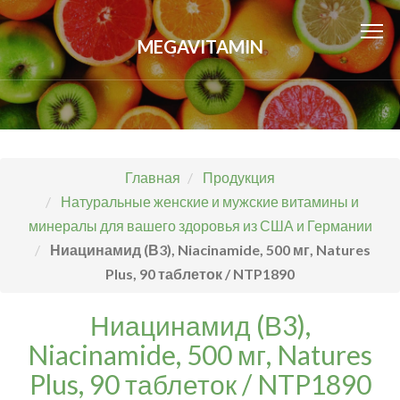
MEGAVITAMIN
Главная
Продукция
Натуральные женские и мужские витамины и
минералы для вашего здоровья из США и Германии
Ниацинамид (В3), Niacinamide, 500 мг, Natures
Plus, 90 таблеток / NTP1890
Ниацинамид (В3),
Niacinamide, 500 мг, Natures
Plus, 90 таблеток / NTP1890