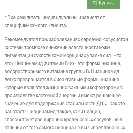
Купить
* Все результаты индивидуальны и зависят от
специфики каждого клиента.
Рекомендуется при: заболеваниях сердечно-сосудистой
системы тромбозе снижении эластичности кожи
пигментации сухости кожи морщинах упадке сил Что
это? Ниацинамид (витамин В-3) - это форма ниацина,
водорастворимого витамина группы В. Ниацинамид
легко превращается в биоактивные формы ниацина,
которые являются жизненно важными кофакторами в
производстве клеточной энергии и имеют решающее
значение для поддержания стабильности ДНК. Как это
работает? Ниацинамид, так же, как и ниацин,
способствует расширению кровеносных сосудов, но в
отличии от того самого ниацина не вызывает побочных