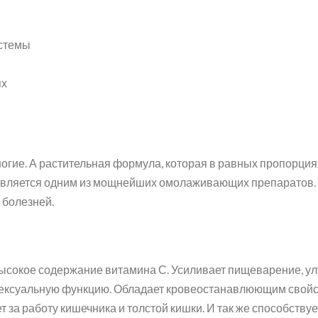
истемы
ях
ногие. А растительная формула, которая в равных пропорция
 является одним из мощнейших омолаживающих препаратов. 
х болезней.
ысокое содержание витамина С. Усиливает пищеварение, ул
 сексуальную функцию. Обладает кровеостанавлюющим свой
ет за работу кишечника и толстой кишки. И так же способству