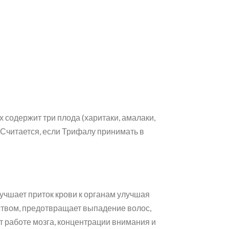
х содержит три плода (харитаки, амалаки,
Считается, если Трифалу принимать в
учшает приток крови к органам улучшая
ством, предотвращает выпадение волос,
ет работе мозга, концентрации внимания и