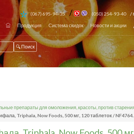
/
(067) 695-94-35
(050) 254-93-40
/ 
Продукция
Система скидок
Новости и акции
ьные препараты для омоложения, красоты, против старения,
ифала, Triphala, Now Foods, 500 мг, 120 таблеток / NF4764
ала, Triphala, Now Foods, 500 мг