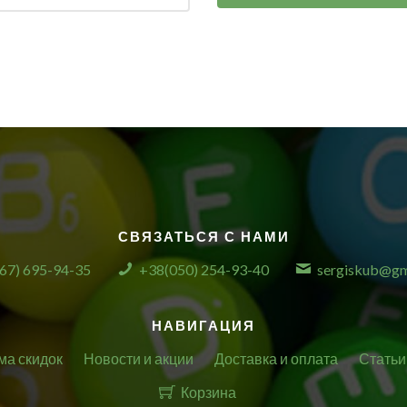
СВЯЗАТЬСЯ С НАМИ
67) 695-94-35
+38(050) 254-93-40
sergiskub@gm
НАВИГАЦИЯ
ма скидок
Новости и акции
Доставка и оплата
Статьи
Корзина