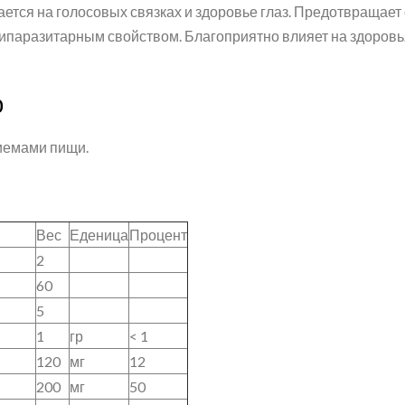
ется на голосовых связках и здоровье глаз. Предотвращает с
типаразитарным свойством. Благоприятно влияет на здоровь
ю
риемами пищи.
Вес
Еденица
Процент
2
60
5
1
гр
< 1
120
мг
12
200
мг
50