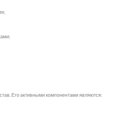
ия;
ками;
остав. Его активными компонентами являются: