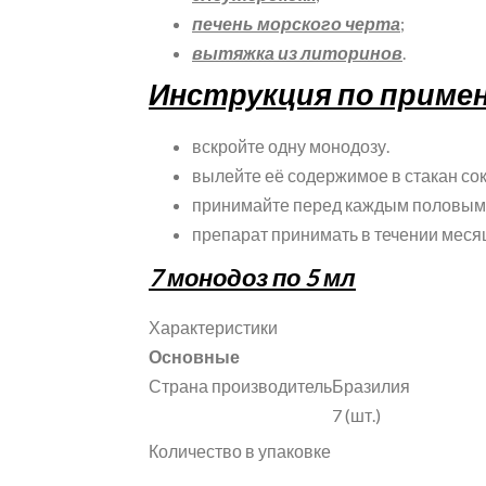
печень морского черта
;
вытяжка из литоринов
.
Инструкция по приме
вскройте одну монодозу.
вылейте её содержимое в стакан сок
принимайте перед каждым половым 
препарат принимать в течении меся
7 монодоз по 5 мл
Характеристики
Основные
Страна производитель
Бразилия
7 (шт.)
Количество в упаковке