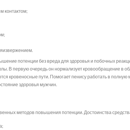
м контактом;
ом;
яизвержением.
шение потенции без вреда для здоровья и побочных реакци
лы. В первую очередь он нормализует кровообращение в об
тся кровеносные пути. Помогает пенису работать в полну
остояние здоровья мужчин.
твенных методов повышения потенции. Достоинства средств
а;