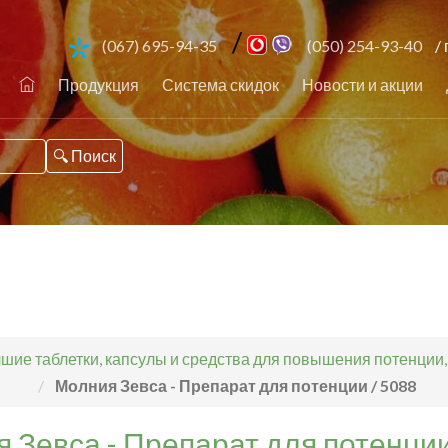
/
(067) 695-94-35
(050) 254-93-40
/ 
Продукция
Система скидок
Новости и акции
шие таблетки, капсулы и средства для повышения потенции
Молния Зевса - Препарат для потенции / 5088
 Зевса - Препарат для потенции