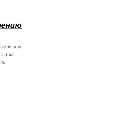
нению
а или воды.
актом.
ца.