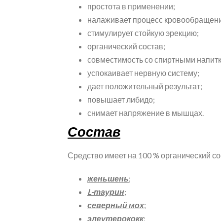
простота в применении;
налаживает процесс кровообращен
стимулирует стойкую эрекцию;
органический состав;
совместимость со спиртными напит
успокаивает нервную систему;
дает положительный результат;
повышает либидо;
снимает напряжение в мышцах.
Состав
Средство имеет на 100 % органический с
женьшень
;
L-таурин
;
северный мох
;
элеутерококк
;