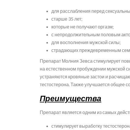
для расслабления перед сексуальны
старше 35 лет;
которые не получают оргазм;
с непродолжительным половым акт
для восполнения мужской силы;
страдающих преждевременным сем
Препарат Молния Зевса стимулирует повы
на естественном пробуждении мужской си
устраняются кровяные застои и расчищаю
тестостерона. Также улучшается общее с
Преимущества
Препарат является одним из самых дейс
стимулирует выработку тестостерон