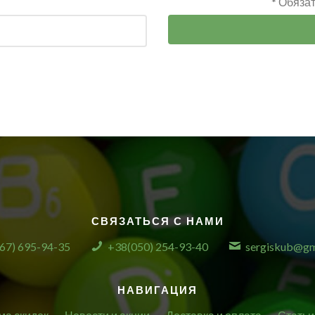
* Обяза
СВЯЗАТЬСЯ С НАМИ
67) 695-94-35
+38(050) 254-93-40
sergiskub@gm
НАВИГАЦИЯ