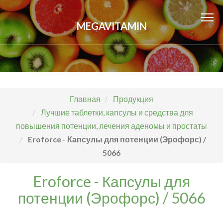
MEGAVITAMIN
Главная
Продукция
Лучшие таблетки, капсулы и средства для
повышения потенции, лечения аденомы и простаты
Eroforce - Капсулы для потенции (Эрофорс) /
5066
Eroforce - Капсулы для
потенции (Эрофорс) / 5066