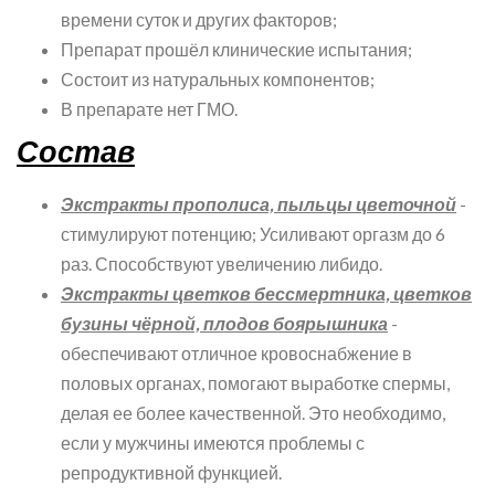
времени суток и других факторов;
Препарат прошёл клинические испытания;
Состоит из натуральных компонентов;
В препарате нет ГМО.
Состав
Экстракты прополиса, пыльцы цветочной
-
стимулируют потенцию; Усиливают оргазм до 6
раз. Способствуют увеличению либидо.
Экстракты цветков бессмертника, цветков
бузины чёрной, плодов боярышника
-
обеспечивают отличное кровоснабжение в
половых органах, помогают выработке спермы,
делая ее более качественной. Это необходимо,
если у мужчины имеются проблемы с
репродуктивной функцией.