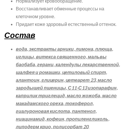
Нормализует кровообращение.
Восстанавливает обменные процессы на
клеточном уровне.
Придает коже здоровый естественный оттенок.
Состав
вода, экстракты арники, лимона, плюща,
иглицы, витекса священного, мальвы
баобаба, герани, календулы лекарственной,
шалфея и ромашки, цетиловый спирт,
алантоин, глицерин, цетеарет 23, масло
зародышей пшеницы, С11-С13 изопарафин,
каприлик триглецид, масло жожоба, масло
макадамского ореха, токоферол,
гиалуроновая кислота, пантенол,
ниацинамид, кофеин, пропиленгликоль,
липодерм крио, полисорбат 20
.