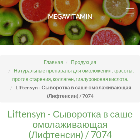
MEGAVITAMIN
Главная
Продукция
Натуральные препараты для омоложения, красоты,
против старения, коллаген, гиалуроновая кислота.
Liftensyn - Сыворотка в саше омолаживающая
(Лифтенсин) / 7074
Liftensyn - Сыворотка в саше
омолаживающая
(Лифтенсин) / 7074