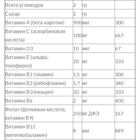
Всего углеводов
2
гр
Сахар
2
гр
Витамин А (бета-каротин)
900
мкг
300
Витамин С (аскорбиновая
100
мг
667
кислота)
Витамин D3
10
мкг
67
Витамин Е (альфа-
20
мг
333
токоферол)
Витамин В1 (тиамин)
1,5
мг
300
Витамин В2 (рибофлавин)
1,7
мг
340
Витамин В3 (ниацин)
20
мг
333
Витамин В6
2
мг
400
Фолат (фолиевая кислота;
250
мг ДФЭ
167
витамин В9)
Витамин В12
8
мкг
889
(метилкобаламин)