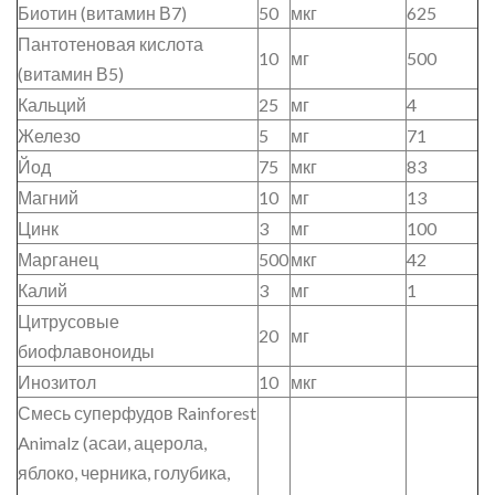
Биотин (витамин В7)
50
мкг
625
Пантотеновая кислота
10
мг
500
(витамин В5)
Кальций
25
мг
4
Железо
5
мг
71
Йод
75
мкг
83
Магний
10
мг
13
Цинк
3
мг
100
Марганец
500
мкг
42
Калий
3
мг
1
Цитрусовые
20
мг
биофлавоноиды
Инозитол
10
мкг
Смесь суперфудов Rainforest
Animalz (асаи, ацерола,
яблоко, черника, голубика,