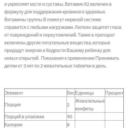
и укрепляет кости и суставы. Витамин К2 включен в
формулу для поддержания кровяного здоровья.
Витамины группы В помогут нервной системе
справится с любыми нагрузками. Лютеин защитит глаза
от повреждений и переутомлений. Также в препарат
включены другие питательные вещества, которые
придадут энергии и бодрости Вашему ребенку для
новых открытий. Показания к применению Принимать
детям от 3 лет по 2 жевательные таблетки в день.
Элемент
Вес
Еденица
Процент
Жевательные
Порция
2
конфеты
Порций в упаковке
90
Калории
8