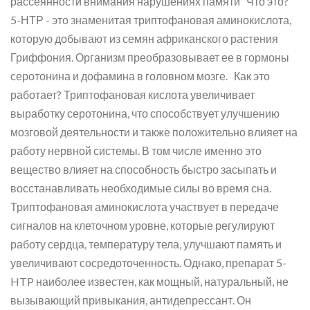
рассеянности внимания нарушениях памяти Что это?
5-НТР - это знаменитая триптофановая аминокислота,
которую добывают из семян африканского растения
Гриффония. Организм преобразовывает ее в гормоны
серотонина и дофамина в головном мозге. Как это
работает? Триптофановая кислота увеличивает
выработку серотонина, что способствует улучшению
мозговой деятельности и также положительно влияет на
работу нервной системы. В том числе именно это
вещество влияет на способность быстро засыпать и
восстанавливать необходимые силы во время сна.
Триптофановая аминокислота участвует в передаче
сигналов на клеточном уровне, которые регулируют
работу сердца, температуру тела, улучшают память и
увеличивают сосредоточенность. Однако, препарат 5-
HTP наиболее известен, как мощный, натуральный, не
вызывающий привыкания, антидепрессант. Он