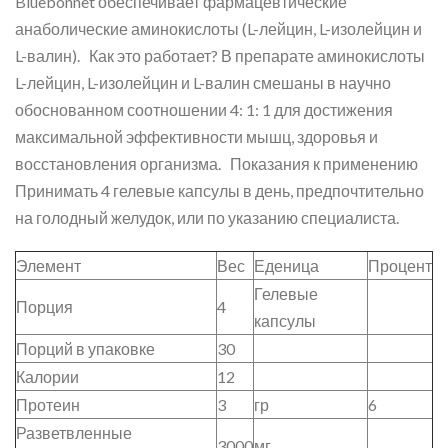
Bluebonnet обеспечивает фармацевтические
анаболические аминокислоты (L-лейцин, L-изолейцин и
L-валин). Как это работает? В препарате аминокислоты
L-лейцин, L-изолейцин и L-валин смешаны в научно
обоснованном соотношении 4: 1: 1 для достижения
максимальной эффективности мышц, здоровья и
восстановления организма. Показания к применению
Принимать 4 гелевые капсулы в день, предпочтительно
на голодный желудок, или по указанию специалиста.
Элемент
Вес
Еденица
Процент
Гелевые
Порция
4
капсулы
Порций в упаковке
30
Калории
12
Протеин
3
гр
6
Разветвленные
3000
мг