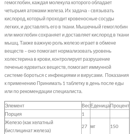
гемоглобин, каждая молекула которого обладает
четырьмя атомами железа. Их задача - связывать
кислород, который проходит кровеносные сосуды
легких, и доставлять его в ткани. Мышечный гемоглобин
или миоглобин сохраняет и доставляет кислород в ткани
мышц. Также важную роль железо играет в обмене
веществ – оно помогает нормализовать уровень
холестерина в крови, контролирует разрушение
печенью ядовитых веществ, помогает иммунной
системе бороться с инфекциями и вирусами. Показания
к применению Принимать 1 таблетку в день после еды
или по рекомендации специалиста.
Элемент
Вес
Еденица
Процент
Порция
1
Железо (как хелатный
27
мг
150
бисглицинат железа)