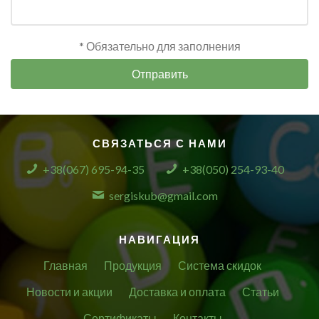
* Обязательно для заполнения
Отправить
СВЯЗАТЬСЯ С НАМИ
+38(067) 695-94-35
+38(050) 254-93-40
sergiskub@gmail.com
НАВИГАЦИЯ
Главная
Продукция
Система скидок
Новости и акции
Доставка и оплата
Статьи
Сертификаты
Контакты