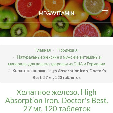
MEGAVITAMIN
Главная
Продукция
Натуральные женские и мужские витамины и
минералы для вашего здоровья из США и Германии
Хелатное железо, High Absorption Iron, Doctor's
Best, 27 мг, 120 таблеток
Хелатное железо, High
Absorption Iron, Doctor's Best,
27 мг, 120 таблеток