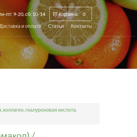
пн-пт: 9-20, сб: 10-14
Корзина:
0
Доставка и оплата
Статьи
Контакты
 коллаген, гиалуроновая кислота.
макол) /