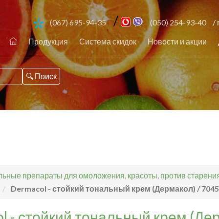
/
(067) 695-94-35
(050) 254-93-40
/ 
Продукция
Система скидок
Новости и акции
ьные препараты для омоложения, красоты, против старения,
Dermacol - стойкий тональный крем (Дермакол) / 7045
l - стойкий тональный крем (Дер