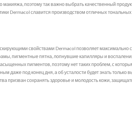
го макияжа, поэтому так важно выбрать качественный продук
тики Dermacol славится производством отличных тональных
кирующими свойствами Dermacol позволяет максимально ск
шрамы, пигментные пятна, лопнувшие капилляры и воспалени
насыщенных пигментов, поэтому нет таких проблем, с которым
ым даже под конец дня, а об усталости будет знать только в
тва призван сохранять здоровье и молодость кожи, защищать,