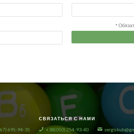
* Обяза
СВЯЗАТЬСЯ С НАМИ
67) 695-94-35
+38(050) 254-93-40
sergiskub@gm