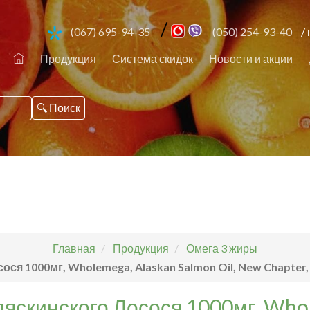
/
(067) 695-94-35
(050) 254-93-40
/ 
Продукция
Система скидок
Новости и акции
Главная
Продукция
Омега 3 жиры
ся 1000мг, Wholemega, Alaskan Salmon Oil, New Chapter
яскинского Лосося 1000мг, Who