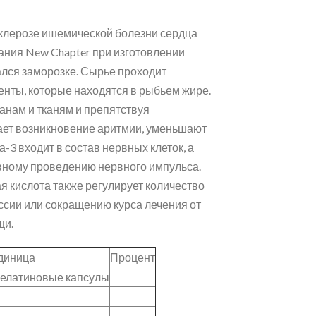
клерозе ишемической болезни сердца
ания New Chapter при изготовлении
ался заморозке. Сырье проходит
ненты, которые находятся в рыбьем жире.
анам и тканям и препятствуя
ает возникновение аритмии, уменьшают
-3 входит в состав нервных клеток, а
ивному проведению нервного импульса.
ая кислота также регулирует количество
ссии или сокращению курса лечения от
щи.
диница
Процент
елатиновые капсулы