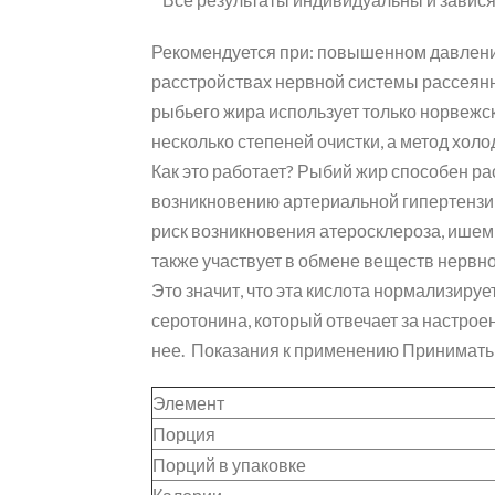
Рекомендуется при: повышенном давлени
расстройствах нервной системы рассеянн
рыбьего жира использует только норвежск
несколько степеней очистки, а метод хо
Как это работает? Рыбий жир способен ра
возникновению артериальной гипертензии
риск возникновения атеросклероза, ишеми
также участвует в обмене веществ нервн
Это значит, что эта кислота нормализируе
серотонина, который отвечает за настрое
нее. Показания к применению Принимать 
Элемент
Порция
Порций в упаковке