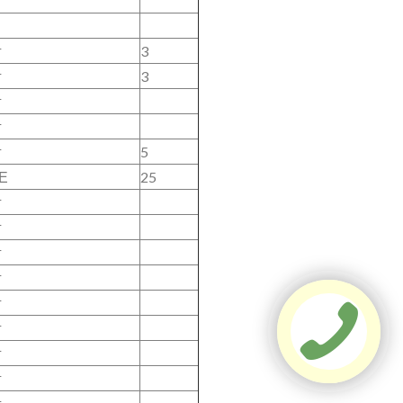
г
3
г
3
г
г
г
5
Е
25
г
г
г
г
г
г
г
г