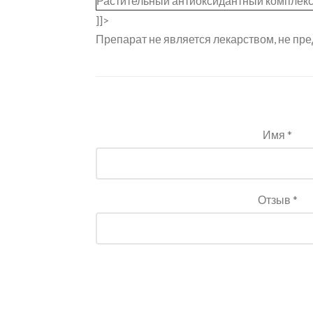
Растительный антиоксидантный комплекс 
]]>
Препарат не является лекарством, не пре
Имя *
Отзыв *