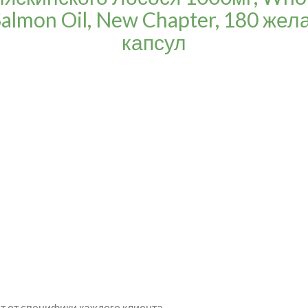
Salmon Oil, New Chapter, 180 же
капсул
т от специфики каждого клиента.