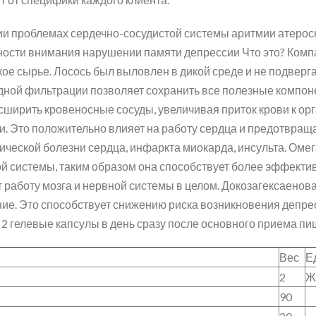
и проблемах сердечно-сосудистой системы аритмии атерос
ости внимания нарушении памяти депрессии Что это? Комп
ое сырье. Лосось был выловлен в дикой среде и не подверг
лодной фильтрации позволяет сохранить все полезные компо
сширить кровеносные сосуды, увеличивая приток крови к орг
. Это положительно влияет на работу сердца и предотвращ
ческой болезни сердца, инфаркта миокарда, инсульта. Омега
ой системы, таким образом она способствует более эффект
т работу мозга и нервной системы в целом. Докозагексаенов
ние. Это способствует снижению риска возникновения депре
2 гелевые капсулы в день сразу после основного приема пи
Вес
Е
2
Ж
90