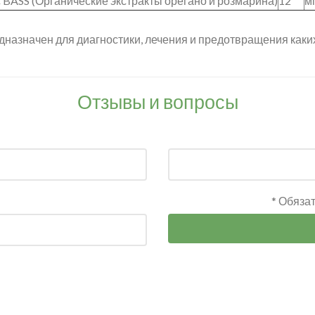
BASS (Органические экстракты орегано и розмарина)
12
м
дназначен для диагностики, лечения и предотвращения каки
Отзывы и вопросы
* Обяза