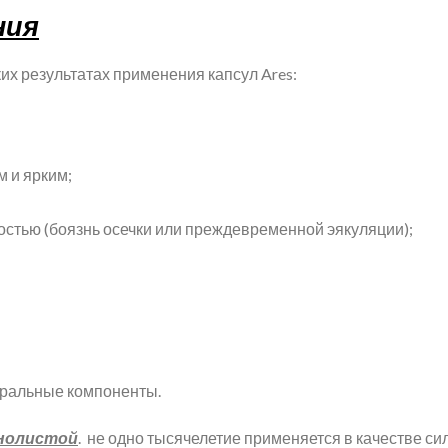
ния
их результатах применения капсул Ares:
 и ярким;
остью (боязнь осечки или преждевременной эякуляции);
туральные компоненты.
ннолистой
. не одно тысячелетие применяется в качестве с