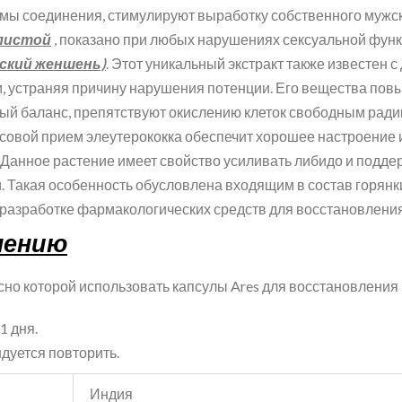
омы соединения, стимулируют выработку собственного мужск
листой
, показано при любых нарушениях сексуальной фун
ский женшень)
. Этот уникальный экстракт также известен
м, устраняя причину нарушения потенции. Его вещества пов
ый баланс, препятствуют окислению клеток свободным ради
совой прием элеутерококка обеспечит хорошее настроение и
. Данное растение имеет свойство усиливать либидо и подде
 Такая особенность обусловлена входящим в состав горянк
 разработке фармакологических средств для восстановления
нению
асно которой использовать капсулы Ares для восстановлени
1 дня.
дуется повторить.
Индия