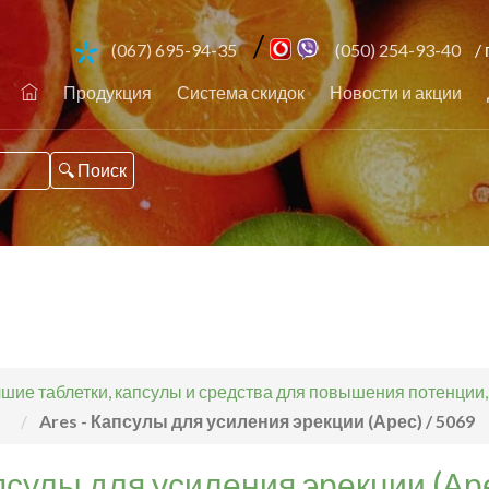
/
(067) 695-94-35
(050) 254-93-40
/ 
Продукция
Система скидок
Новости и акции
шие таблетки, капсулы и средства для повышения потенции
Ares - Капсулы для усиления эрекции (Арес) / 5069
апсулы для усиления эрекции (Аре