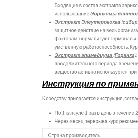
Входящие в состав экстракта эврик
использование
Эврикомы длинно
Экстракт Элеутерококка (сибир
защитное действие на весь организ
факторам, нормализуют гормональн
умственную работоспособность. Кур
Экстракт эпимедиума (Горянка)
продолжительного периода времени.
вещество активно используется при
Инструкция по приме
К средству прилагается инструкция, согл
По 1 капсуле 1 раз в день в течение 2
Через месяц перерыва курс рекомен
Страна производитель