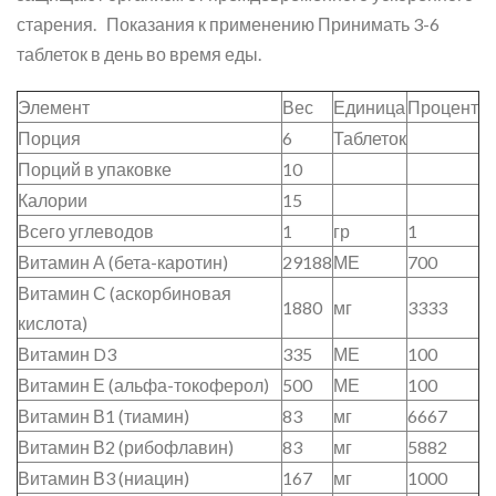
старения. Показания к применению Принимать 3-6
таблеток в день во время еды.
Элемент
Вес
Единица
Процент
Порция
6
Таблеток
Порций в упаковке
10
Калории
15
Всего углеводов
1
гр
1
Витамин А (бета-каротин)
29188
МЕ
700
Витамин С (аскорбиновая
1880
мг
3333
кислота)
Витамин D3
335
МЕ
100
Витамин Е (альфа-токоферол)
500
МЕ
100
Витамин В1 (тиамин)
83
мг
6667
Витамин В2 (рибофлавин)
83
мг
5882
Витамин В3 (ниацин)
167
мг
1000