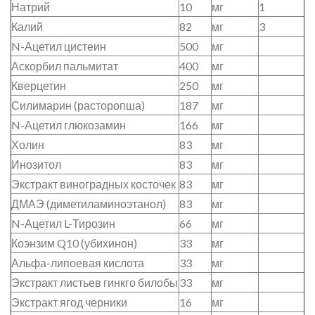
Натрий
10
мг
1
Калий
82
мг
3
N-Ацетил цистеин
500
мг
Аскорбил пальмитат
400
мг
Кверцетин
250
мг
Силимарин (расторопша)
187
мг
N-Ацетил глюкозамин
166
мг
Холин
83
мг
Инозитол
83
мг
Экстракт виноградных косточек
83
мг
ДМАЭ (диметиламиноэтанол)
83
мг
N-Ацетил L-Тирозин
66
мг
Коэнзим Q10 (убихинон)
33
мг
Альфа-липоевая кислота
33
мг
Экстракт листьев гинкго билобы
33
мг
Экстракт ягод черники
16
мг