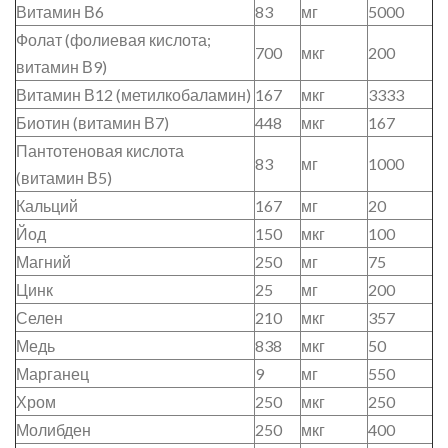
Витамин В6
83
мг
5000
Фолат (фолиевая кислота;
700
мкг
200
витамин В9)
Витамин В12 (метилкобаламин)
167
мкг
3333
Биотин (витамин В7)
448
мкг
167
Пантотеновая кислота
83
мг
1000
(витамин В5)
Кальций
167
мг
20
Йод
150
мкг
100
Магний
250
мг
75
Цинк
25
мг
200
Селен
210
мкг
357
Медь
838
мкг
50
Марганец
9
мг
550
Хром
250
мкг
250
Молибден
250
мкг
400