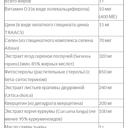
Всего жиров
1 г
Витамин D3 (в виде холекальциферола)
10 мкг
(400 МЕ)
Цинк (в виде хелатного глицината цинка
15 мг
TRAACS)
Селен (из глицинатного комплекса селена
70 мкг
Albion)
Экстракт ягод серенои ползучей (Serenoa
320 мг
repens) (мин. 85% жирных кислот)
Фитостеролы (растительные стеролы) (с
850 мг
бета-ситостерином)
Экстракт листьев крапивы двудомной
240 мг
(Urtica dioica)
Кверцетин (из дигидрата кверцетина)
200 мг
Экстракт корня куркумы (Curcuma longa) (не
100 мг
менее 95% куркуминоидов)
Масло семян тыквы
1 г