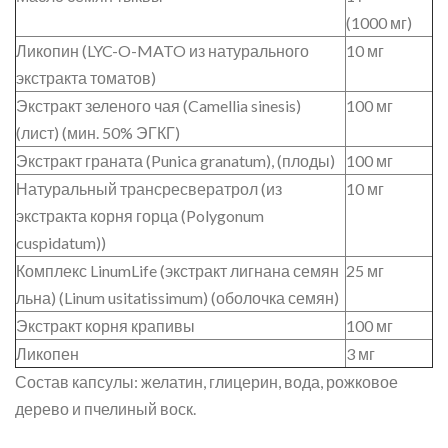
(1000 мг)
Ликопин (LYC-O-MATO из натурального
10 мг
экстракта томатов)
Экстракт зеленого чая (Camellia sinesis)
100 мг
(лист) (мин. 50% ЭГКГ)
Экстракт граната (Punica granatum), (плоды)
100 мг
Натуральный трансресвератрол (из
10 мг
экстракта корня горца (Polygonum
cuspidatum))
Комплекс LinumLife (экстракт лигнана семян
25 мг
льна) (Linum usitatissimum) (оболочка семян)
Экстракт корня крапивы
100 мг
Ликопен
3 мг
Состав капсулы: желатин, глицерин, вода, рожковое
дерево и пчелиный воск.